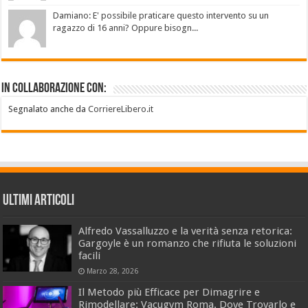
Damiano: E' possibile praticare questo intervento su un
ragazzo di 16 anni? Oppure bisogn...
In collaborazione con:
Segnalato anche da
CorriereLibero.it
Ultimi Articoli
Alfredo Vassalluzzo e la verità senza retorica:
Gargoyle è un romanzo che rifiuta le soluzioni
facili
Marzo 28, 2026
Il Metodo più Efficace per Dimagrire e
Rimodellare: Vacugym Roma. Dove Trovarlo e