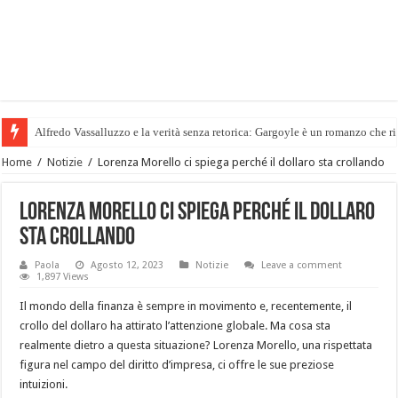
Alfredo Vassalluzzo e la verità senza retorica: Gargoyle è un romanzo che rif
Il Metodo più Efficace per Dimagrire e Rimodellare: Vacugym Roma. Dove 
Home
/
Notizie
/
Lorenza Morello ci spiega perché il dollaro sta crollando
Lorenza Morello ci spiega perché il dollaro
sta crollando
Paola
Agosto 12, 2023
Notizie
Leave a comment
1,897 Views
Il mondo della finanza è sempre in movimento e, recentemente, il
crollo del dollaro ha attirato l’attenzione globale. Ma cosa sta
realmente dietro a questa situazione? Lorenza Morello, una rispettata
figura nel campo del diritto d’impresa, ci offre le sue preziose
intuizioni.