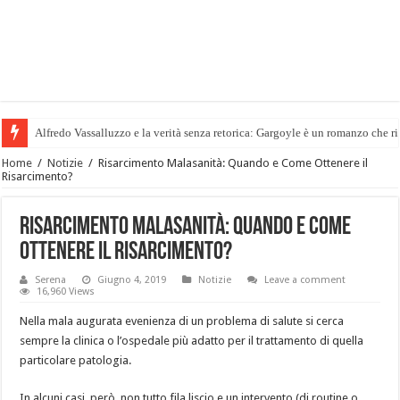
Alfredo Vassalluzzo e la verità senza retorica: Gargoyle è un romanzo che rif
Il Metodo più Efficace per Dimagrire e Rimodellare: Vacugym Roma. Dove 
Home
/
Notizie
/
Risarcimento Malasanità: Quando e Come Ottenere il
Risarcimento?
Risarcimento Malasanità: Quando e Come
Ottenere il Risarcimento?
Serena
Giugno 4, 2019
Notizie
Leave a comment
16,960 Views
Nella mala augurata evenienza di un problema di salute si cerca
sempre la clinica o l’ospedale più adatto per il trattamento di quella
particolare patologia.
In alcuni casi, però, non tutto fila liscio e un intervento (di routine o