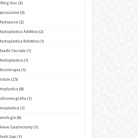
ifting Viso
(3)
iposuzione
(3)
astopessi
(2)
astoplastica Additiva
(2)
astoplastica Riduttiva
(1)
axillo Facciale
(1)
entoplastica
(1)
Mesoterapia
(1)
otizie
(25)
toplastica
(8)
olisonnografia
(1)
inoplastica
(1)
enologia
(6)
leeve Gastrectomy
(1)
Thigh Gap
(1)