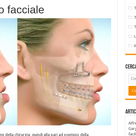
o facciale
T
T
T
U
V
Cerca
Artic
Alfr
Garg
facil
ne della chirurgia, quindi alla pari ad esempio della