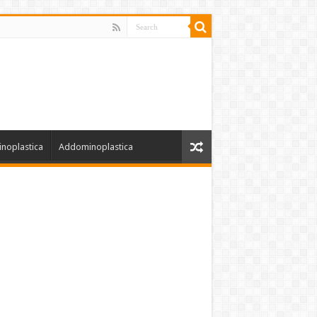
inoplastica
Addominoplastica