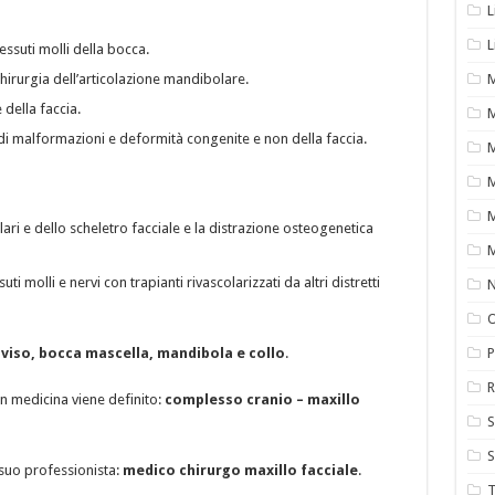
L
L
tessuti molli della bocca.
irurgia dell’articolazione mandibolare.
M
 della faccia.
M
 di malformazioni e deformità congenite e non della faccia.
M
M
M
lari e dello scheletro facciale e la distrazione osteogenetica
ti molli e nervi con trapianti rivascolarizzati da altri distretti
N
O
 viso, bocca mascella, mandibola e collo
.
P
R
in medicina viene definito:
complesso cranio – maxillo
S
S
 suo professionista:
medico chirurgo maxillo facciale
.