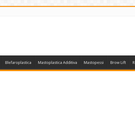
Blefaroplastica
Mastoplastica Additiva
Mastopessi
Brow Lift
R