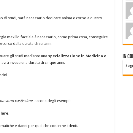
so di studi, sarà necessario dedicare anima e corpo a questo
rurgia maxillo facciale è necessario, come prima cosa, conseguire
ercorso dalla durata di sei anni.
nuare gli studi mediante una
specializzazione in Medicina e
In co
o avrà invece una durata di cinque anni.
Seg
cini.
ina sono vastissime
, eccone degli esempi:
olare
.
matiche e danni per quel che concerne i denti.