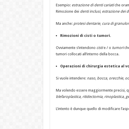
Esempio:
estrazione di denti cariati
che oram
Rimozione dei
denti inclusi
,
estrazione dei de
Ma anche:
protesi dentarie
,
cura di granulom
Rimozioni di cisti o tumori.
Ovviamente s’intendono
cisti
e / o
tumori
che
tumori collocati all’interno della bocca.
Operazioni di chirurgia estetica al v
Si vuole intendere:
naso
,
bocca
,
orecchie
,
oc
Ma volendo essere maggiormente precisi, qu
blefaroplastica
,
ritidectomia
,
rinoplastica
,
ge
L’intento è dunque quello di modificare l’aspe