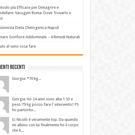
etodo più Efficace per Dimagrire e
dellare: Vacugym Roma. Dove Trovarlo e
zi
izionista Dieta Chetogenica Napoli
inare Gonfiore Addominale – 4 Rimedi Naturali
lo al seno cosa fare
enti Recenti
Giorgia: *70 kg...
Giorgia: Ho 24 anni sono alta 1.53 e
peso 79 kg posso fare l' intervento? PS
ho partorito...
G: Nicolò è veramente top. Da quando
mi alleno con lui finalmente ho il corpo
che h...