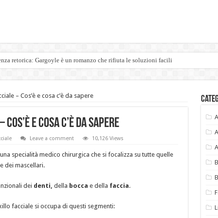
enza retorica: Gargoyle è un romanzo che rifiuta le soluzioni facili
cciale – Cos’è e cosa c’è da sapere
Cate
A
 Cos’è e cosa c’è da sapere
A
ciale
Leave a comment
10,126 Views
A
una specialità medico chirurgica che si focalizza su tutte quelle
B
e dei mascellari.
B
unzionali dei
denti,
della
bocca
e della
faccia
.
F
illo facciale si occupa di questi segmenti:
L