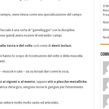
Il M
Rimo
r esempio, viene intesa come una specializzazione del campo
Prez
Nutr
Elim
 facciale è una sorta di “gemellaggio” con la disciplina
eve quindi avere nozioni di entrambi i campi.
Nodu
alla testa e del collo
così come di
denti inclusi.
Comm
ale hanno lo scopo di ricostruzione del volto e della mascella
nti.
 – muscoli e cute – sia su tessuti duri come le ossa.
i ai zigomi o al mento
, oppure
viti o placche metalliche
.
trica chirurgica, vengono incise le gengive per l’inserimento
n settore molto molto vasto ed articolato.