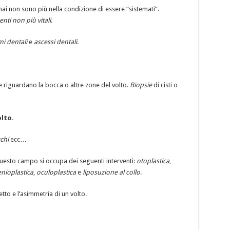
ai non sono più nella condizione di essere “sistemati”.
nti non più vitali
.
i dentali
e
ascessi dentali
.
 riguardano la bocca o altre zone del volto.
Biopsie
di cisti o
olto.
chi
ecc…
esto campo si occupa dei seguenti interventi:
otoplastica
,
nioplastica
,
oculoplastica
e
liposuzione al collo
.
tto e l’asimmetria di un volto.